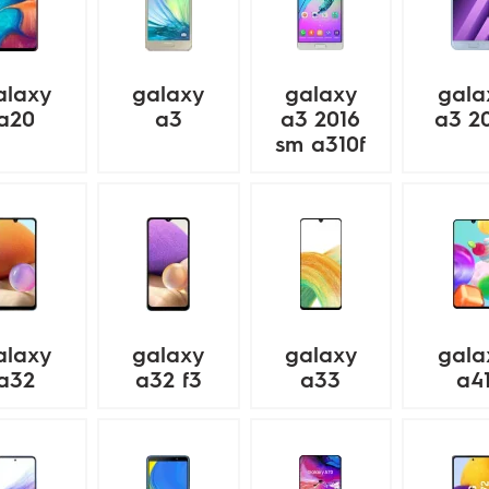
alaxy
galaxy
galaxy
gala
a20
a3
a3 2016
a3 2
sm a310f
alaxy
galaxy
galaxy
gala
a32
a32 f3
a33
a4