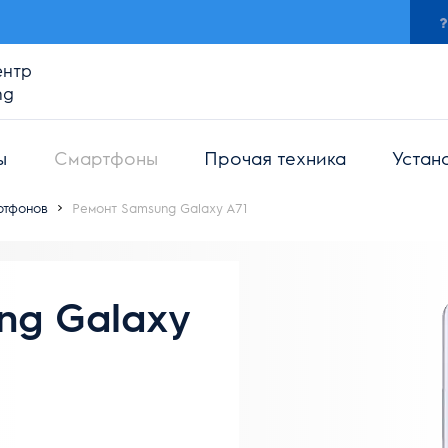
ентр
ng
ы
Смартфоны
Прочая техника
Устан
ртфонов
Ремонт Samsung Galaxy A71
ng Galaxy