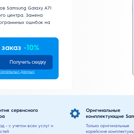
в Samsung Galaxy A71
го центра. Замена
рограммных ошибок на
 заказ
-10%
Получить скидку
сональных данных
нтия сервисного
Оригинальные
ра
комплектующие Sa
год – с учетом всех услуг и
Только оригинальные
стей
корейские комплектую