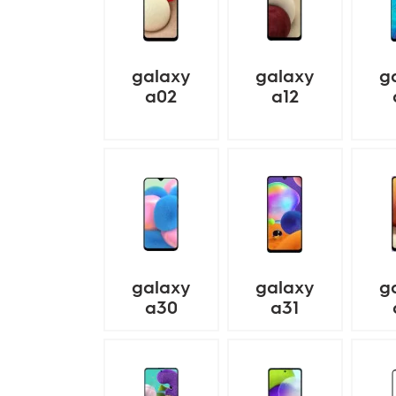
galaxy
galaxy
g
a02
a12
galaxy
galaxy
g
a30
a31