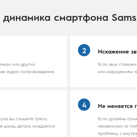
а динамика смартфона Sams
2
Искажение зв
онках или других
Если звук станови
чие аудио-сопровождения.
или нарушениям че
4
Не меняется 
ука вы слышите треск,
Если уровень гром
е шумы, деталь нуждается
независимо от пол
проблему с внутр