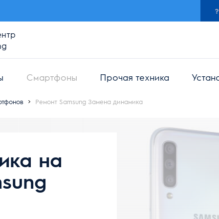
ентр
ng
ы
Смартфоны
Прочая техника
Устан
ртфонов
Ремонт Samsung Замена динамика
ика на
sung