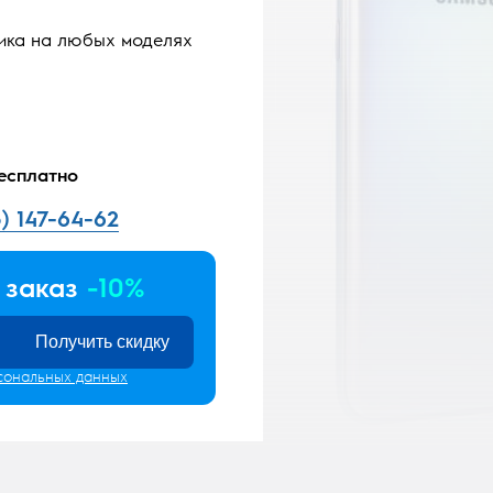
ика на любых моделях
есплатно
5) 147-64-62
 заказ
-10%
Получить скидку
сональных данных