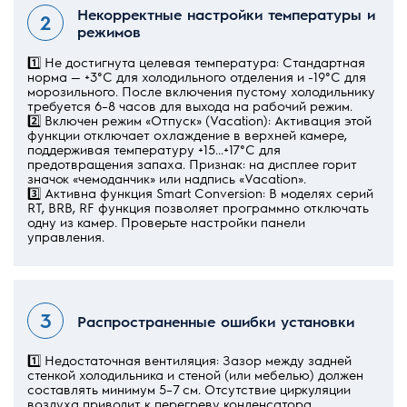
Некорректные настройки температуры и
режимов
1️⃣ Не достигнута целевая температура: Стандартная
норма — +3°C для холодильного отделения и -19°C для
морозильного. После включения пустому холодильнику
требуется 6–8 часов для выхода на рабочий режим.
2️⃣ Включен режим «Отпуск» (Vacation): Активация этой
функции отключает охлаждение в верхней камере,
поддерживая температуру +15...+17°C для
предотвращения запаха. Признак: на дисплее горит
значок «чемоданчик» или надпись «Vacation».
3️⃣ Активна функция Smart Conversion: В моделях серий
RT, BRB, RF функция позволяет программно отключать
одну из камер. Проверьте настройки панели
управления.
Распространенные ошибки установки
1️⃣ Недостаточная вентиляция: Зазор между задней
стенкой холодильника и стеной (или мебелью) должен
составлять минимум 5–7 см. Отсутствие циркуляции
воздуха приводит к перегреву конденсатора.